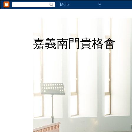
嘉義南門貴格會