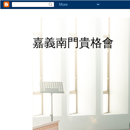
嘉義南門貴格會