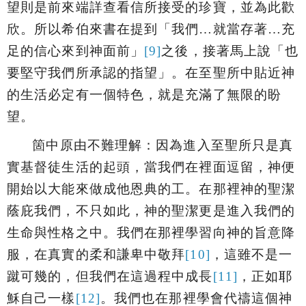
望則是前來端詳查看信所接受的珍寶，並為此歡
欣。所以希伯來書在提到「
我們…就當存著…充
足的信心來到神面前
」
[9]
之後，接著馬上說「
也
要堅守我們所承認的指望
」。在至聖所中貼近神
的生活必定有一個特色，就是充滿了無限的盼
望。
箇中原由不難理解：因為進入至聖所只是真
實基督徒生活的起頭，當我們在裡面逗留，神便
開始以大能來做成他恩典的工。在那裡神的聖潔
蔭庇我們，不只如此，神的聖潔更是進入我們的
生命與性格之中。我們在那裡學習向神的旨意降
服，在真實的柔和謙卑中敬拜
[10]
，這雖不是一
蹴可幾的，但我們在這過程中成長
[11]
，正如耶
穌自己一樣
[12]
。我們也在那裡學會代禱這個神