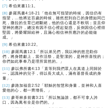
[7]
希伯來書
11:1
。
[8]
參羅馬書
4:18-21
「
他在無可指望的時候，因信仍有
指望，
…
他將近百歲的時候，雖然想到自己的身體如同已
死，撒拉的生育已經斷絕，他的信心還是不軟弱；並且仰
望神的應許，總沒有因不信心裡起疑惑，反倒因信心裡得
堅固，將榮耀歸給神，且滿心相信神所應許的必能做
成。
」
[9]
希伯來書
10:22
。
[10]
參羅馬書
12:1
「所以弟兄們，我以神的慈悲勸你
們，將身體獻上，當作活祭，是聖潔的，是神所喜悅的；
你們如此事奉乃是理所當然的。」
[11]
參以弗所書
4:13
「直等到我們眾人在真道上同歸於
一，認識神的兒子，得以長大成人，滿有基督長成的身
量」。
[12]
參路加福音
2:52
「耶穌的智慧和身量，並神和人喜
愛他的心，都一齊增長。」
[13]
參哥林多前書
3:21
「所以無論誰，都不可拿人誇
口，因為萬有全是你們的。」