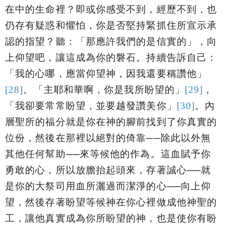
在中的生命裡？即或你感受不到，經歷不到，也
仍存有疑惑和懼怕，你是否堅持緊抓住所宣示承
認的指望？聽：「
那應許我們的是信實的
」，向
上仰望吧，讓這成為你的磐石。持續告訴自己：
「我的心哪，應當仰望神，因我還要稱讚他」
[28]
。「主耶和華啊，你是我所盼望的」
[29]
，
「
我卻要常常盼望，並要越發讚美你
」
[30]
。內
層聖所的福分就是你在神的腳前找到了你真實的
位份，然後在那裡以絕對的倚靠
──除此以外無
其他任何幫助──來等候他的作為。這血賦予你
勇敢的心，所以放膽抬起頭來，存著誠心──就
是你的大祭司用血所灑過而潔淨的心──向上仰
望，然後存著盼望等候神在你心裡做成他神聖的
工，讓他真實成為你所盼望的神，也是使你有盼