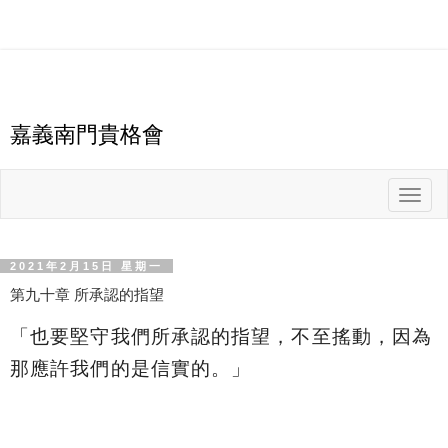
嘉義南門貴格會
T
o
g
g
l
e
n
2021年2月15日 星期一
a
v
第九十章 所承認的指望
i
g
a
「
也要堅守我們所承認的指望，不至搖動，因為
t
i
o
那應許我們的是信實的。
」
n