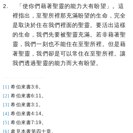
2.
「
使你們藉著聖靈的能力大有盼望
」。這
裡指出，至聖所裡那充滿盼望的生命，完全
是取決於住在我們裡面的聖靈。要活出這樣
的生命，我們先要被聖靈充滿。若非藉著聖
靈，我們一刻也不能住在至聖所裡。但是藉
著聖靈，我們卻是可以常住在至聖所裡。讓
我們透過聖靈的能力而大有盼望。
[1]
希伯來書
3:6
。
[2]
希伯來書
6:11
。
[3]
希伯來書
3:1
。
[4]
希伯來書
4:14
。
[5]
希伯來書
7:19
。
[6]
參見本書
第四十章
。