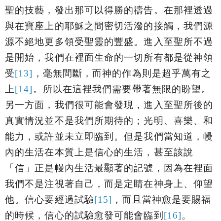
聖的技藝，發出那可以得勝的禱告。在那裡透過
與在寶座上的耶穌之間密切活潑的接觸，我們源
源不絕地更多領受聖靈的豐盛。進入至聖所不過
是開始，我們在裡面生命的一切所有都是從神領
受
[13]
，毫無間斷，而神的作為則是超乎
萬有之
上
[14]
。所以在這裡我們需要帶著無限的盼望。
另一方面，我們很可能會發現，進入至聖所後的
真實情況並不是我們所期待的；光明、喜樂、和
能力，或許並未立即臨到。但是我們當知道，幔
內的生活在本質上是信心的生活，甚至該說
「信」正是幔內生活最顯著的記號，因為在裡面
我們不是注視著自己，而是定睛在神身上、仰望
他。信心要經過試驗
[15]
，而且當神愈是要賜福
的時候，信心的試驗愈發可能會臨到
[16]
。