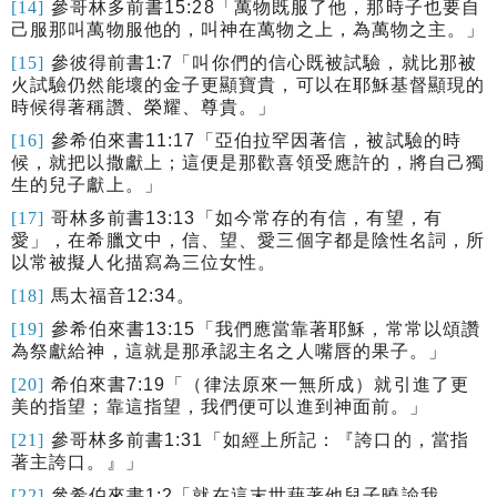
[14]
參哥林多前書
15:28
「萬物既服了他，那時子也要自
己服那叫萬物服他的，叫神在萬物之上，為萬物之主。」
[15]
參彼得前書
1:7
「叫你們的信心既被試驗，就比那被
火試驗仍然能壞的金子更顯寶貴，可以在耶穌基督顯現的
時候得著稱讚、榮耀、尊貴。」
[16]
參希伯來書
11:17
「亞伯拉罕因著信，被試驗的時
候，就把以撒獻上；這便是那歡喜領受應許的，將自己獨
生的兒子獻上。」
[17]
哥林多前書
13:13
「
如今常存的有信，有望，有
愛
」，在希臘文中，信、望、愛三個字都是陰性名詞，所
以常被擬人化描寫為三位女性。
[18]
馬太福音
12:34
。
[19]
參希伯來書
13:15
「我們應當靠著耶穌，常常以頌讚
為祭獻給神，這就是那承認主名之人嘴唇的果子。」
[20]
希伯來書
7:19
「（律法原來一無所成）就引進了更
美的指望；靠這指望，我們便可以進到神面前。」
[21]
參哥林多前書
1:31
「如經上所記：『誇口的，當指
著主誇口。』」
[22]
參希伯來書
1:2
「就在這末世藉著他兒子曉諭我