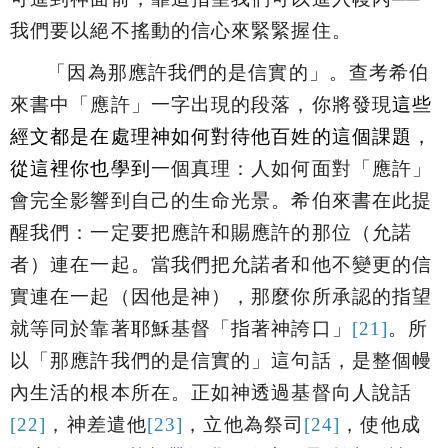
我們要以絕不搖動的信心來緊緊握住。
「
因為那應許我們的是信實的
」。查考希伯
來書中「應許」一字出現的段落，你將發現
這些
經文都是在處理神如何對待他百姓的這個課題，
從這裡你也學到
一個真理：人如何面對「應許」
會完全影響到自己的生命光景。希伯來書在此提
醒我們：一定要把應許和賜應許的那位（允諾
者）連在一起。當我們把允諾者和他不變更的信
實連在一起（因他是神），那麼你所承認的指望
就等同於靠著耶穌基督「指著神誇口」
[21]
。所
以「
那應許我們的是信實的
」這句話，是整個幔
內生活的根本所在。正如神透過基督向人說話
[22]
，神差遣他
[23]
，立他為祭司
[24]
，使他成