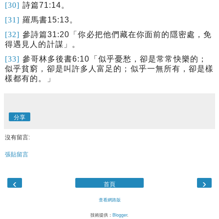
[30]
詩篇
71:14
。
[31]
羅馬書
15:13
。
[32]
參詩篇
31:20
「你必把他們藏在你面前的隱密處，免
得遇見人的計謀」。
[33]
參哥林多後書
6:10
「似乎憂愁，卻是常常快樂的；
似乎貧窮，卻是叫許多人富足的；似乎一無所有，卻是樣
樣都有的。」
分享
沒有留言:
張貼留言
‹
›
首頁
查看網路版
技術提供：
Blogger
.