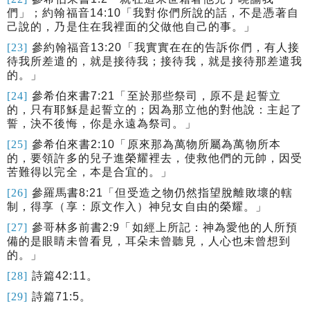
們」；約翰福音
14:10
「我對你們所說的話，不是憑著自
己說的，乃是住在我裡面的父做他自己的事。」
[23]
參約翰福音
13:20
「我實實在在的告訴你們，有人接
待我所差遣的，就是接待我；接待我，就是接待那差遣我
的。」
[24]
參希伯來書
7:21
「至於那些祭司，原不是起誓立
的，只有耶穌是起誓立的；因為那立他的對他說：主起了
誓，決不後悔，你是永遠為祭司。」
[25]
參希伯來書
2:10
「原來那為萬物所屬為萬物所本
的，要領許多的兒子進榮耀裡去，使救他們的元帥，因受
苦難得以完全，本是合宜的。」
[26]
參羅馬書
8:21
「但受造之物仍然指望脫離敗壞的轄
制，得享（享：原文作入）神兒女自由的榮耀。」
[27]
參哥林多前書
2:9
「如經上所記：神為愛他的人所預
備的是眼睛未曾看見，耳朵未曾聽見，人心也未曾想到
的。」
[28]
詩篇
42:11
。
[29]
詩篇
71:5
。