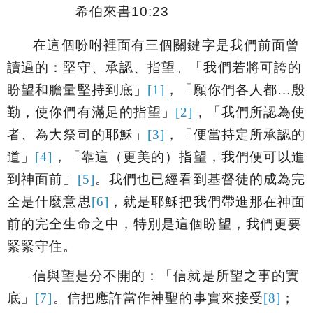
希伯來書
10:23
在這個吩咐裡面有三個關鍵字是我們前面曾
讀過的：
堅守、承認、指望
。「
我們若將可誇的
盼望
和膽量
堅持
到底
」
[1]
，「
願你們各人都…殷
勤，使你們有
滿足的指望
」
[2]
，「
我們所
認
為使
者、為大祭司的耶穌
」
[3]
，「便當持定所
承認
的
道」
[4]
，「靠這（
更美的）指望
，我們便可以進
到神面前」
[5]
。我們也已經看到基督徒的成為完
全是什麼意思
[6]
，就是耶穌把我們帶進那在神面
前的完全生命之中，特別是這個盼望，我們更要
緊緊守住。
信與望是分不開的：「
信就是所望之事的實
底
」
[7]
。信把應許當作神聖的事實來接受
[8]
；