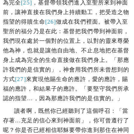
為完全
[25]
，基督帶領我們進入至聖所來到神面
前，讓神直接在我們身上持續動工，把受造之物
指望的得贖生命
[26]
做成在我們裡面。被帶入至
聖所的福分乃是在此：基督把我們帶到神面前，
我們現在處於一個對的位置上，以對的靈來尊榮
他為神，也就是讓他自由地、不止息地把在基督
身上成為完全的生命直接做在我們身上。「
那應
許我們的是信實的
」，神會用我們所未曾想到的
方式
[27]
來實現他賜生命的應許，愛的應許，賜
福的應許，和結果子的應許。
「
要堅守我們所承
認的指望…，因為那應許我們的是信實的。
」
讀者啊，既然你已經聽到了這個呼召：「
當
存著…充足的信心來到神面前
」，你可曾遵行了
呢？你是否已經相信耶穌要帶你進到那住在神同