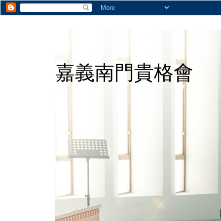
嘉義南門貴格會