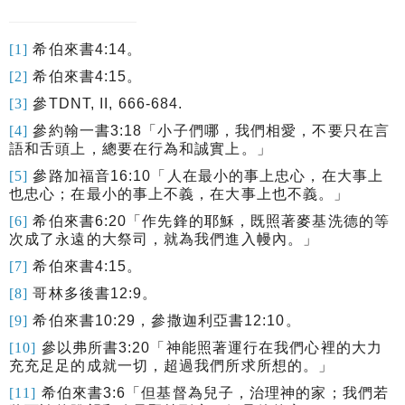
[1]
希伯來書
4:14
。
[2]
希伯來書
4:15
。
[3]
參
TDNT, II, 666-684.
[4]
參約翰一書
3:18
「小子們哪，我們相愛，不要只在言
語和舌頭上，總要在行為和誠實上。」
[5]
參路加福音
16:10
「人在最小的事上忠心，在大事上
也忠心；在最小的事上不義，在大事上也不義。」
[6]
希伯來書
6:20
「作先鋒的耶穌，既照著麥基洗德的等
次成了永遠的大祭司，就為我們進入幔內。」
[7]
希伯來書
4:15
。
[8]
哥林多後書
12:9
。
[9]
希伯來書
10:29
，參撒迦利亞書
12:10
。
[10]
參以弗所書
3:20
「
神能照著運行在我們心裡的大力
充充足足的成就一切，超過我們所求所想的。
」
[11]
希伯來書
3:6
「但基督為兒子，治理神的家；我們若