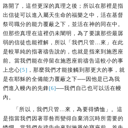
路開了，這些更深的真理之後；所以在那裡是指
出信徒可以進入屬天生命的福樂之中，活在基督
祭司職分的能力覆蔽之下，並活在神的同在中。
但那些真理在這裡仍未闡明，為了要讓那些最孱
弱的信徒也能裡解，所以「
我們只管…來
」在此
是較單純的指著禱告說的，也就是指來到施恩座
前。當我們能在停留在施恩座前禱告這較小的事
上忠心
[5]
，那麼我們才能接觸到那更大的事，就
是在耶穌的全備能力覆蔽之下──因他是已為我
們進入幔內的先鋒
[6]
──我們自己也可以活在幔
內。
「
所以，我們只管…來，為要得憐恤
」。這
是指當我們因著罪咎而變得自棄消沉時
所需要的
憐憫。當我們在禱告中來到
施恩的寶座前，首先