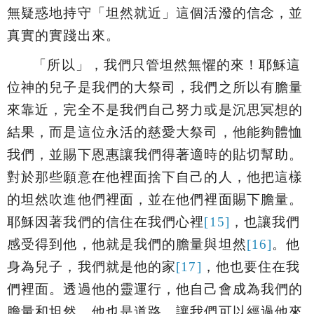
無疑惑地持守「坦然就近」這個活潑的信念，並
真實的實踐出來。
「
所以」，
我們只管坦然無懼的來！耶穌這
位神的兒子是我們的大祭司，我們之所以有膽量
來靠近，完全不是我們自己努力或是沉思冥想的
結果，而是這位永活的慈愛大祭司，他能夠體恤
我們，並賜下恩惠讓我們得著適時的貼切幫助
。
對於那些願意在他裡面捨下自己的人，他把這樣
的坦然吹進他們裡面，並在他們裡面賜下膽量。
耶穌因著我們的信住在我們心裡
[15]
，也讓我們
感受得到他，他就是我們的膽量與坦然
[16]
。他
身為兒子，我們就是他的家
[17]
，他也要住在我
們裡面。透過他的靈運行，他自己會成為我們的
膽量和坦然，他也是道路，讓我們可以經過他來