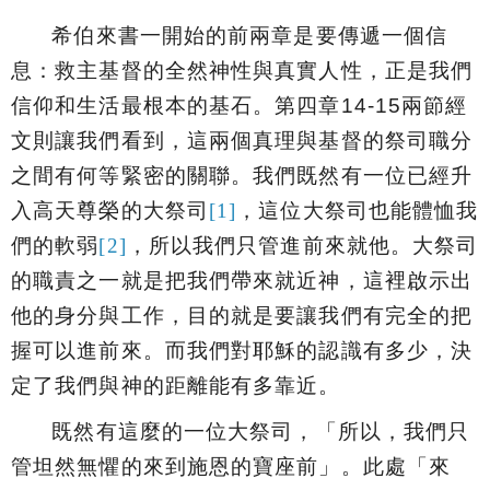
希伯來書一開始的前兩章是要傳遞一個信
息：救主基督的全然神性與真實人性，正是我們
信仰和生活最根本的基石。第四章
14-15
兩
節經
文則讓我們看到，
這兩個真理
與基督的祭司職分
之間有何等緊密的關聯。我們既然有一位已經升
入高天尊榮的大祭司
[1]
，這位大祭司也能體恤我
們的軟弱
[2]
，
所以我們只管進前來就他。大祭司
的職責之一就是把我們帶來就近神，這裡啟示出
他的身分與工作，目的就是要讓我們有完全的把
握可以進前來。而我們對耶穌的認識有多少，決
定了我們與神的距離能有多靠近。
既然有這麼的一位大祭司，「
所以，我們只
管坦然無懼的來到施恩的寶座前
」。此處「
來