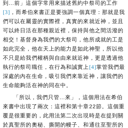
到…前
」這個字常用來描述舊約中祭司的工作
[3]
，而希伯來書正是要強調一個真理：那就是我
們可以在屬靈的實際裡，真實的來就近神，並且
可以終日活在那種親近裡，保持與他之間活潑的
相交
！基督身為我們的大祭司，他所成就的工是
如此完全，他在天上的能力是如此神聖，所以他
不只是給我們權柄與自由來就近神，更是透過他
執行的祭司職任，在行為和誠實上
[4]
掌管我們最
深處的內在生命，吸引我們來靠近神，讓我們的
生命能夠活在神的同在中。
「
所以，我們只管…來
」，這個用法在希伯
來書中出現了兩次：這裡和第十章
22
節。這個重
覆是很重要的，此用法第二次出現時是在提到關
於真聖所的奧秘、撕開的幔子、和通往至聖所的