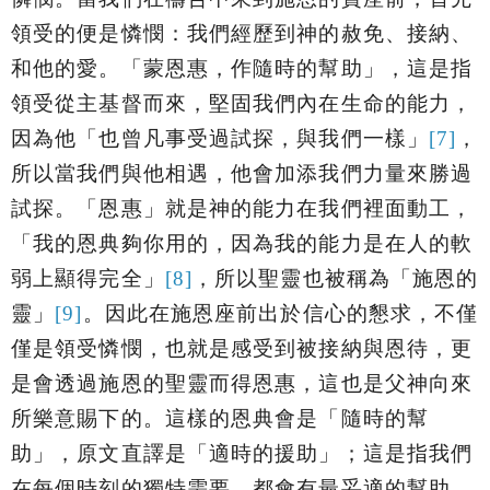
領受的便是憐憫：我們經歷到神的赦免、接納、
和他的愛
。「
蒙恩惠，作隨時的幫助
」，這是指
領受從主基督而來，堅固我們內在生命的能力，
因為他「
也曾凡事受過試探，與我們一樣
」
[7]
，
所以當我們與他相遇，他會加添我們力量來勝過
試探。「恩惠」就是神的能力在我們裡面動工，
「
我的恩典夠你用的，因為我的能力是在人的軟
弱上顯得完全」
[8]
，所以聖靈也被稱為
「施恩的
靈」
[9]
。因此在施恩座前出於信心的懇求，不僅
僅是領受憐憫，也就是感受到被接納與恩待，更
是會透過施恩的聖靈而得恩惠，這也是父神向來
所樂意賜下的。這樣的恩典會是「
隨時的幫
助
」，原文直譯是「適時的援助」；這是指我們
在每個時刻的獨特需要，都會有最妥適的幫助。