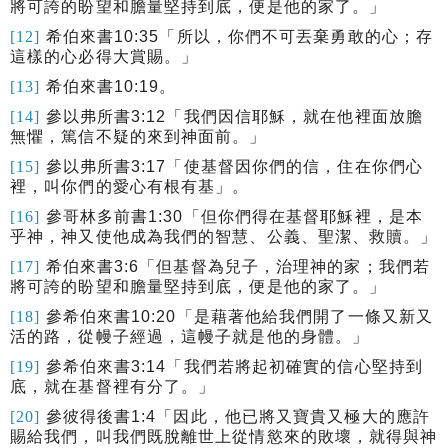
將可誇的盼望和膽量堅持到底，便是他的家了。」
[12]
希伯來書
10:35
「所以，你們不可丟棄勇敢的心；存
這樣的心必得大賞賜。」
[13]
希伯來書
10:19
。
[14]
參以弗所書
3:12
「我們因信耶穌，就在他裡面放膽
無懼，篤信不疑的來到神面前。」
[15]
參以弗所書
3:17
「使基督因你們的信，住在你們心
裡，叫你們的愛心有根有基」。
[16]
參哥林多前書
1:30
「但你們得在基督耶穌裡，是本
乎神，神又使他成為我們的智慧、公義、聖潔、救贖。」
[17]
希伯來書
3:6
「但基督為兒子，治理神的家；我們若
將可誇的盼望和膽量堅持到底，便是他的家了。」
[18]
參希伯來書
10:20
「是藉著他給我們開了一條又新又
活的路，從幔子經過，這幔子就是他的身體。」
[19]
參希伯來書
3:14
「我們若將起初確實的信心堅持到
底，就在基督裡有分了。」
[20]
參彼得後書
1:4
「因此，他已將又寶貴又極大的應許
賜給我們，叫我們既脫離世上從情慾來的敗壞，就得與神