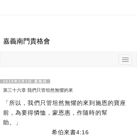
嘉義南門貴格會
T
o
g
g
l
e
n
2018年3月1日 星期四
a
v
第三十六章 我們只管坦然無懼的來
i
g
a
「
所以，我們只管坦然無懼的來到施恩的寶座
t
i
o
前，為要得憐恤，蒙恩惠，作隨時的幫
n
助。
」
希伯來書
4:16