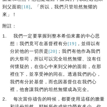
到父面前
[18]
。「
所以，我們只管坦然無懼的
來
」！
附註：
1.
我們一定要掌握到整本希伯來書的中心思
想：我們竟可在基督裡有分
[19]
，並得以有
分於他的一切所是
[20]
；我們有他作為我們
的大祭司，所以可以完全坦然無懼、沒有任
何懷疑的，在信心中來到父神的面前，在那
裡住下，並享受神的同在。透過我們的心，
我們有分於基督，而也因基督住在我們心
裡，他會讓我們的坦然無懼成為完全。
2.
每次當你禱告的時候，都要使用這樣的膽量
和這份坦然。耶穌所作成的功勞有多少，你