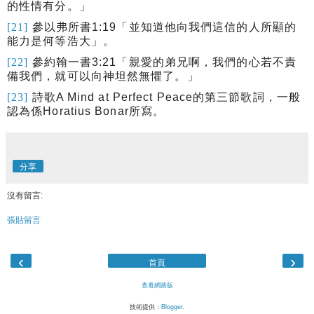
的性情有分。」
[21]
參以弗所書
1:19
「
並知道他向我們這信的人所顯的
能力是何等浩大」。
[22]
參約翰一書
3:21
「親愛的弟兄啊，我們的心若不責
備我們，就可以向神坦然無懼了。」
[23]
詩歌
A Mind at Perfect Peace
的第三節歌詞，一般
認為係
Horatius Bonar
所寫。
分享
沒有留言:
張貼留言
‹
›
首頁
查看網路版
技術提供：
Blogger
.