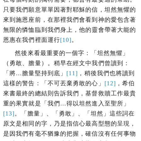
只要我們願意單單因著對耶穌的信，坦然無懼的
來到施恩座前，在那裡我們會看到神的愛包含著
無限的憐恤臨到我們身上，他的靈會帶著大能的
恩惠在我們裡面運行
[10]
。
然後來看最重要的一個字：「
坦然無懼
」
（勇敢、膽量）。稍早在經文中我們曾讀到：
「
將…膽量堅持到底
」
[11]
，稍後我們也將讀到
這樣的警告：「
不可丟棄勇敢的心
」
[12]
，希伯
來書最終的總結則告訴我們，基督救贖工作最貴
重的果實就是「
我們…得以坦然進入至聖所
」
[13]
。「
膽量
」、「
勇敢
」、「
坦然
」這些詞在
原文是相同的字，乃是指信心最高型態的呈現，
是因我們有毫不猶豫的把握，確信沒有任何事物