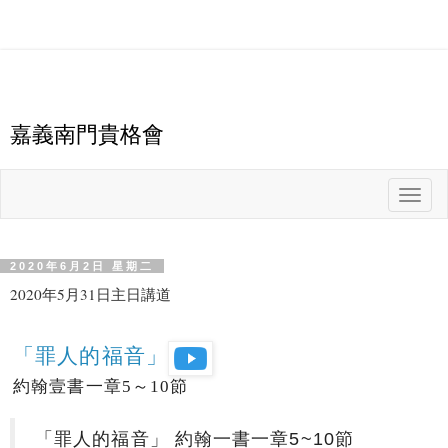
嘉義南門貴格會
T
o
g
g
l
e
n
2020年6月2日 星期二
a
v
2020年5月31日主日講道
i
g
a
t
i
「罪人的福音」
o
n
約翰壹書一章
5
～
10
節
「罪人的福音」 約翰一書一章5~10節