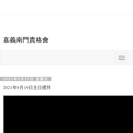
嘉義南門貴格會
T
o
g
g
l
e
n
2021年9月19日 星期日
a
v
2021年9月19日主日禮拜
i
g
a
t
i
o
n