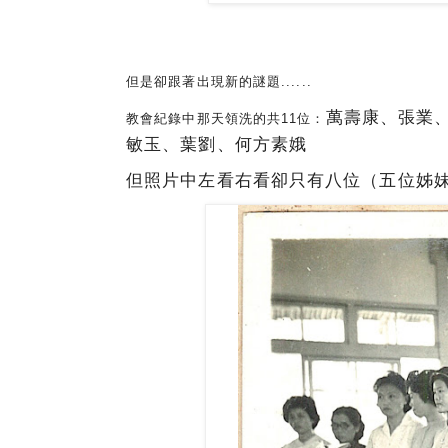
但是卻跟著出現新的謎題......
萬壽康、張
業
教會紀錄中那天
領洗的共11位：
敏玉、葉劉、何方素娥
但照片中左看右看卻只有八位（五位姊