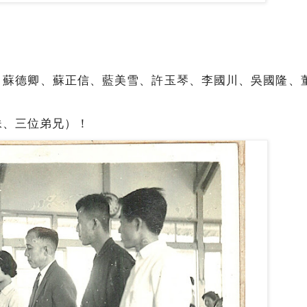
、蘇德卿、蘇正信、藍美雪、許玉琴、李國川、吳國隆、
妹、三位弟兄）！