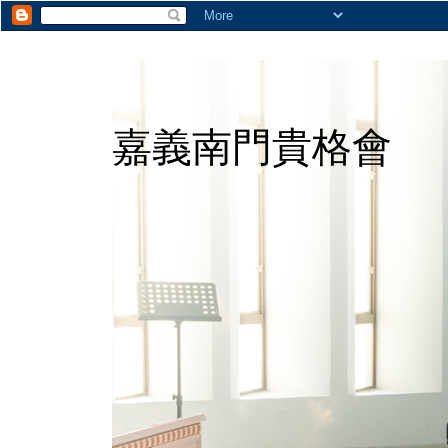
嘉義南門貴格會