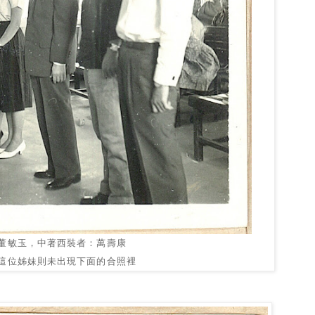
董敏玉，中著西裝者：萬壽康
這位姊妹則未出現下面的合照裡