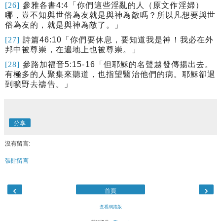
[26]
參雅各書
4:4
「你們這些淫亂的人（原文作淫婦）
哪，豈不知與世俗為友就是與神為敵嗎？所以凡想要與世
俗為友的，就是與神為敵了。」
[27]
詩篇
46:10
「你們要休息，要知道我是神！我必在外
邦中被尊崇，在遍地上也被尊崇。」
[28]
參路加福音
5:15-16
「
但耶穌的名聲越發傳揚出去。
有極多的人聚集來聽道，也指望醫治他們的病。耶穌卻退
到曠野去禱告。
」
分享
沒有留言:
張貼留言
‹
›
首頁
查看網路版