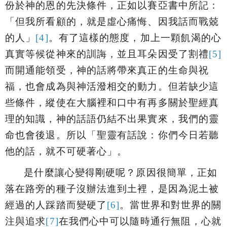
份於神的恩的先決條件，正如以賽亞書中所記：
「
但我所看顧的，就是虛心痛悔、因我話而戰兢
的人
」
[4]
。
有了這樣的態度，加上一顆飢渴的心
真實等候從神來的訓誨，並且耳朵因受了割禮
[5]
而開通能領受，神的話將帶來真正的生命與祝
福，也會成為與神活潑相交的動力。但若缺少這
些條件，縱使在大腦裡和口中有再多關於聖經真
理的知識，神的話語仍結不出果實來，我們的靈
命也會後退。所以「
聖靈有話說：你們今日若聽
他的話，就不可硬著心
」。
是什麼讓心變得剛硬呢？原因很簡單，正如
落在路旁的種子沒辦法進到土裡，是因為泥土被
經過的人踩踏而變硬了
[6]
。當世界和對世界的關
注與追求
[7]
在我們心中可以隨時通行無阻，心就