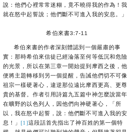
說：他們心裡常常迷糊，竟不曉得我的作為！我
就在怒中起誓說；他們斷不可進入我的安息。
」
希伯來書
3:7-11
希伯來書的作者深刻體認到一個嚴肅的事
實：那時希伯來信徒已經淪落至何等低沉和危險
的光景，所以在第三章一開始提到摩西之後，他
便將主題轉移到另一個提醒，告誡他們切不可像
祖宗一樣硬著心，違逆那位遠比摩西更高、更尊
貴的基督。作者引用詩篇九五篇中神怎麼說當年
在曠野的以色列人，因他們向神硬著心，「
所
以，我在怒中起誓，說：他們斷不可進入我的安
息！
」
[1]
這段話首先指出了神百姓的第一個特