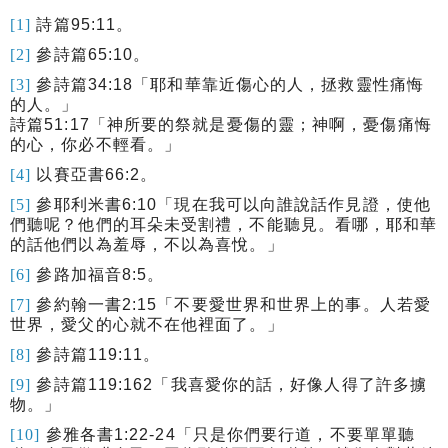
[1]
詩篇
95:11
。
[2]
參詩篇
65:10
。
[3]
參詩篇
34:18
「耶和華靠近傷心的人，拯救靈性痛悔
的人。」
詩篇
51:17
「神所要的祭就是憂傷的靈；神啊，憂傷痛悔
的心，你必不輕看。」
[4]
以賽亞書
66:2
。
[5]
參耶利米書
6:10
「現在我可以向誰說話作見證，使他
們聽呢？他們的耳朵未受割禮，不能聽見。看哪，耶和華
的話他們以為羞辱，不以為喜悅。」
[6]
參路加福音
8:5
。
[7]
參約翰一書
2:15
「不要愛世界和世界上的事。人若愛
世界，愛父的心就不在他裡面了。」
[8]
參詩篇
119:11
。
[9]
參詩篇
119:162
「我喜愛你的話，好像人得了許多擄
物。」
[10]
參雅各書
1:22-24
「
只是你們要行道，不要單單聽