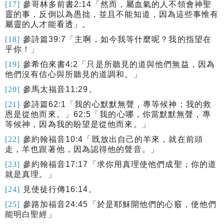
[17]
參哥林多前書
2:14
「然而，屬血氣的人不領會神聖
靈的事，反倒以為愚拙，並且不能知道，因為這些事惟有
屬靈的人才能看透」。
[18]
參詩篇
39:7
「
主啊，如今我等什麼呢？我的指望在
乎你！
」
[19]
參希伯來書
4:2
「只是所聽見的道與他們無益，因為
他們沒有信心與所聽見的道調和。」
[20]
參馬太福音
11:29
。
[21]
參詩篇
62:1
「
我的心默默無聲，專等候神；我的救
恩是從他而來。
」
62:5
「
我的心哪，你當默默無聲，專
等候神，因為我的盼望是從他而來。
」
[22]
參約翰福音
10:4
「既放出自己的羊來，就在前頭
走，羊也跟著他，因為認得他的聲音。」
[23]
參約翰福音
17:17
「
求你用真理使他們成聖；你的道
就是真理。
」
[24]
見使徒行傳
16:14
。
[25]
參路加福音
24:45
「
於是耶穌開他們的心竅，使他們
能明白聖經
」