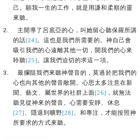
己。願我一生的工作，就是用謙和柔順的靈
來聽。
2.
主開導了呂底亞的心，叫她留心聽保羅所講
的話
[24]
。
這也是我們所需要的。神自己會
吸引我們的心遠離其他一切，開我們的心來
聆聽
[25]
。讓我們迫切的求這一項。
3.
最攔阻我們來聽神聲音的，莫過於把我們的
心也向其他的聲音敞開。心思太多注意在新
聞、藝文、屬世界的社群上面
[26]
，就無法
聽見從神來的聲音。心需要安靜、休息
[27]
、隱退到曠野
[28]
、和專注，才能按照神
所要求的方式來聽。