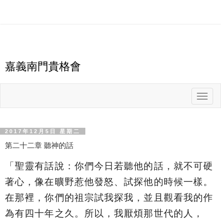
嘉義南門貴格會
T
o
g
g
l
e
n
2017年12月5日 星期二
a
v
第二十二章 聽神的話
i
g
a
「
聖靈有話說：你們今日若聽他的話，就不可硬
t
i
o
著心，像在曠野惹他發怒、試探他的時候一樣。
n
在那裡，你們的祖宗試我探我，並且觀看我的作
為有四十年之久。所以，我厭煩那世代的人，