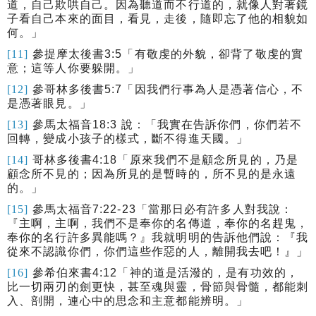
道，自己欺哄自己。因為聽道而不行道的，就像人對著鏡
子看自己本來的面目，看見，走後，隨即忘了他的相貌如
何。
」
[11]
參提摩太後書
3:5
「
有敬虔的外貌，卻背了敬虔的實
意；這等人你要躲開。
」
[12]
參哥林多後書
5:7
「因我們行事為人是憑著信心，不
是憑著眼見。」
[13]
參馬太福音
18:3
說：「我實在告訴你們，你們若不
回轉，變成小孩子的樣式，斷不得進天國。」
[14]
哥林多後書
4:18
「原來我們不是顧念所見的，乃是
顧念所不見的；因為所見的是暫時的，所不見的是永遠
的。」
[15]
參馬太福音
7:22-23
「
當那日必有許多人對我說：
『主啊，主啊，我們不是奉你的名傳道，奉你的名趕鬼，
奉你的名行許多異能嗎？』我就明明的告訴他們說：『我
從來不認識你們，你們這些作惡的人，離開我去吧！』
」
[16]
參希伯來書
4:12
「神的道是活潑的，是有功效的，
比一切兩刃的劍更快，甚至魂與靈，骨節與骨髓，都能刺
入、剖開，連心中的思念和主意都能辨明。」