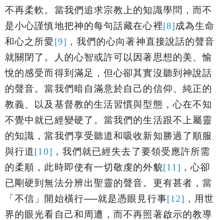
不再柔軟。當我們追求宗教上的知識學問，而不
是小心謹慎地把神的每句話藏在心裡
[8]
成為生命
和心之所愛
[9]
，我們的心向著神直接說話的聲音
就關閉了。人的心智或許可以因著思想的美、愉
悅的感受而得到滿足，但心卻其實沒聽到神說話
的聲音。當我們暗自滿意於自己的信仰、純正的
教義、以及基督教的生活習慣與型態，心在不知
不覺中就已經變硬了。當我們的生活跟不上屬靈
的知識，當我們享受聽道和吸收新知勝過了順服
與行道
[10]
，我們就已經失去了要領受應許所需
的柔順，此時即使有一切敬虔的外貌
[11]
，心卻
已剛硬到無法分辨出聖靈的聲音。更有甚者，當
「不信」開始橫行──就是憑眼見行事
[12]
，用世
界的眼光看自己和周遭，而不再照著啟示的教導