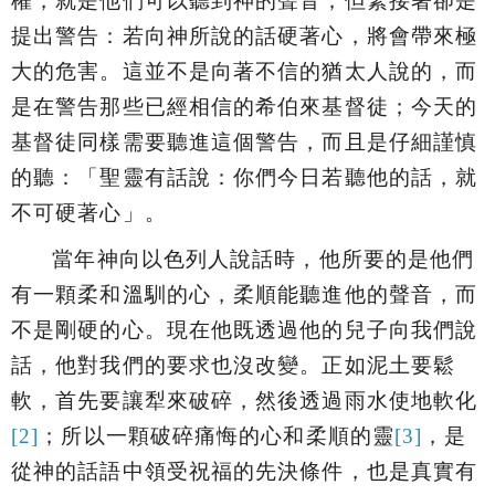
權，就是他們可以聽到神的聲音；但緊接著卻是
提出警告：若向神所說的話硬著心，將會帶來極
大的危害。這並不是向著不信的猶太人說的，而
是在警告那些已經相信的希伯來基督徒；今天的
基督徒同樣需要聽進這個警告，而且是仔細謹慎
的聽：「
聖靈有話說：你們今日若聽他的話，就
不可硬著心
」。
當年神向以色列人說話時，他所要的是他們
有一顆柔和溫馴的心，柔順能聽進他的聲音，而
不是剛硬的心。現在他既透過他的兒子向我們說
話，他對我們的要求也沒改變。正如泥土要鬆
軟，首先要讓犁來破碎，然後透過雨水使地軟化
[2]
；所以一顆破碎痛悔的心和柔順的靈
[3]
，是
從神的話語中領受祝福的先決條件，也是真實有