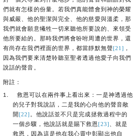
們就有怎樣的份量。若我們真能體會到神的榮耀
與威嚴、他的聖潔與完全、他的慈愛與溫柔，那
我們就會願意犧牲一切來聽他所要說的、來領受
他所要給的。那時我們將會吩咐周遭的世界，還
有尚存在我們裡面的世界，都當靜默無聲
[21]
，
因為我們要來清楚聆聽至聖者透過他愛子向我們
說話的聲音。
附註：
1.
救恩可以在兩件事上看出來：一是神透過他
的兒子對我說話，二是我的心向他的聲音敞
開
[22]
。他說話並不只是完成拯救過程中的
一個步驟，他說話就是賜下救恩
[23]
、就是
救恩，因為這是他在我心靈中彰顯出他自