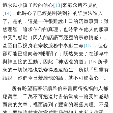
追求以小孩子般的信心
[13]
來顧念所不見的
[14]
，此時心早已經是剛硬到神的話無法進入
了。是的，這是一件很難說出口的沉重事實：雖
然理智上追求信仰的真理，也時常在他人的服事
中受到感動（因人的話語而經歷的宗教情感）、
甚至自己投身在宗教服務中奉獻生命
[15]
，但心
卻可能已經向著神關閉了；既然失去了在謙卑中
與神直接的互動，因此「
神活潑的道
」
[16]
所帶
來的一切祝福也就變得遙遠陌生。所以「
聖靈有
話說：你們今日若聽他的話，就不可硬著心
」。
所有盼望藉著研讀希伯來書而得祝福的人都
應留意：千萬不可把這封書信當成一篇受神感動
而寫的文章，裡面論到了豐富的屬靈真理。不是
的！要把這封書信當成對我們個人的私人信函，