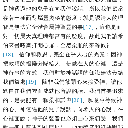
是神透過他的兒子在向我們說話。所以我們應當
存著一種面對屬靈奧秘的態度：就是認清人的理
智是無法完全體會屬神聖靈的事
[17]
，這也是面
對一切屬天真理時都當有的態度。故此我們讀希
伯來書時當打開心扉，全然柔順的來等候神
[18]
。信仰和救恩，完全在乎人心的光景；因神
把救贖的福樂分賜給人，是做在人的心裡，這是
神行事的方式。我們對於神話語的知識無法帶給
我們益處
[19]
，除非我們敞開心來接受神、讓他
親自在我們裡面成就他所說的話。我們首要追求
的，是要能有一顆柔和謙卑
[20]
、願意專等候神
的心。神透過他的兒子說話，向著人的心說，在
心裡面說；神子的聲音也必須由心來領受。我們
對一個人尊重到什麼地步，他的聲音和話語對我